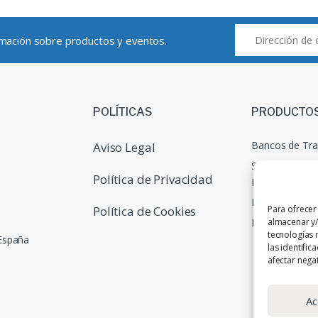
ormación sobre productos y eventos.
POLÍTICAS
PRODUCTO
Bancos de Tra
Aviso Legal
Serie de Banc
Política de Privacidad
Moduline
Estaciones de 
Política de Cookies
Para ofrecer
Mesas de Embal
almacenar y/
tecnologías
 España
las identific
afectar negat
Ac