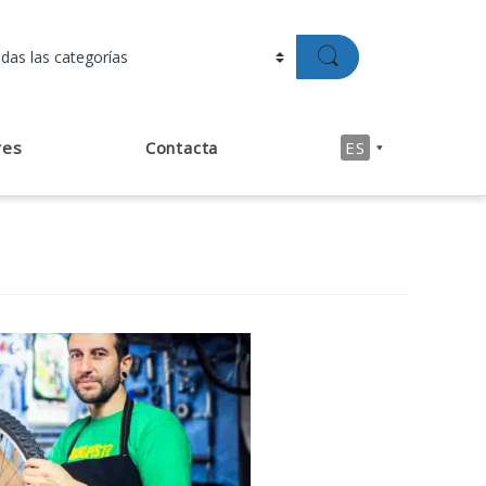
res
Contacta
ES