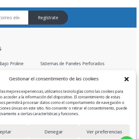
Regístrate
S
bajo Proline
Sistemas de Paneles Perforados
os de Trabajo
Carros y Carretillas de
Gestionar el consentimiento de las cookies
Herramientas
Trabajo Eléctricas
Armarios de Almacenamiento
 las mejores experiencias, utilizamos tecnologías como las cookies para
Industrial
aje Industrial
o acceder a la información del dispositivo. El consentimiento de estas
 nos permitirá procesar datos como el comportamiento de navegación o
aciones únicas en este sitio. No consentir o retirar el consentimiento, puede
ivamente a ciertas características y funciones.
eptar
Denegar
Ver preferencias